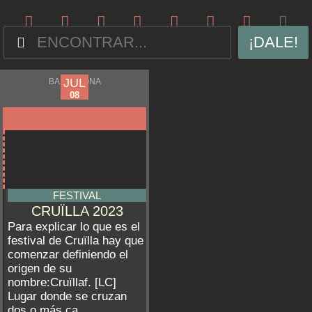
¡DALE!
JUL
JUL
BARCELONA
05
08
FESTIVAL
CRUÏLLA 2023
Para explicar lo que es el
festival de Cruïlla hay que
comenzar definiendo el
origen de su
nombre:Cruïllaf. [LC]
Lugar donde se cruzan
dos o más ca...