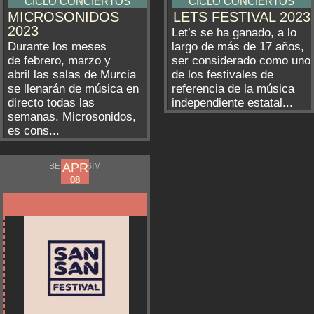
CICLO CONCIERTOS
CICLO CONCIERTOS
MICROSONIDOS
LETS FESTIVAL 2023
2023
Let’s se ha ganado, a lo
Durante los meses
largo de más de 17 años,
de febrero, marzo y
ser considerado como uno
abril las salas de Murcia
de los festivales de
se llenarán de música en
referencia de la música
directo todas las
independiente estatal...
semanas. Microsonidos,
es cons...
APR
APR
BENICÀSSIM
06
08