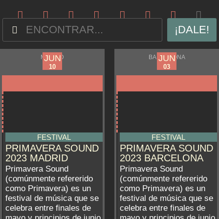
¡DALE!
JUN
JUN
JUN
JUN
MADRID
BARCELONA
08
01
10
03
FESTIVAL
FESTIVAL
PRIMAVERA SOUND
PRIMAVERA SOUND
2023 MADRID
2023 BARCELONA
Primavera Sound
Primavera Sound
(comúnmente refererido
(comúnmente refererido
como Primavera) es un
como Primavera) es un
festival de música que se
festival de música que se
celebra entre finales de
celebra entre finales de
mayo y principios de junio
mayo y principios de junio