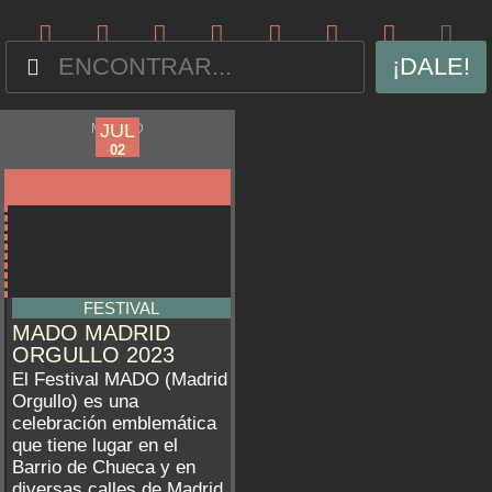
¡DALE!
JUN
JUL
MADRID
23
02
FESTIVAL
MADO MADRID
ORGULLO 2023
El Festival MADO (Madrid
Orgullo) es una
celebración emblemática
que tiene lugar en el
Barrio de Chueca y en
diversas calles de Madrid