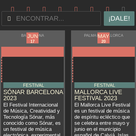
¡DALE!
JUN
MAY
JUN
MAY
BARCELONA
PALMA DE MALLORCA
15
18
17
20
FESTIVAL
FESTIVAL
SÓNAR BARCELONA
MALLORCA LIVE
2023
FESTIVAL 2023
El Festival Internacional
El Mallorca Live Festival
de Música, Creatividad y
es un festival de música
Tecnología Sónar, más
de espíritu ecléctico que
conocido como Sónar, es
se celebra entre mayo y
un festival de música
junio en el municipio
electrónica, experimental
español de Calviá, Islas...