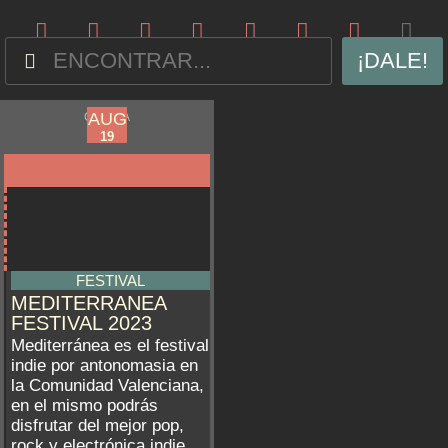
¡DALE!
AUG
AUG
GANDÍA
17
19
FESTIVAL
MEDITERRANEA
FESTIVAL 2023
Mediterránea es el festival
indie por antonomasia en
la Comunidad Valenciana,
en el mismo podrás
disfrutar del mejor pop,
rock y electrónica indie,...