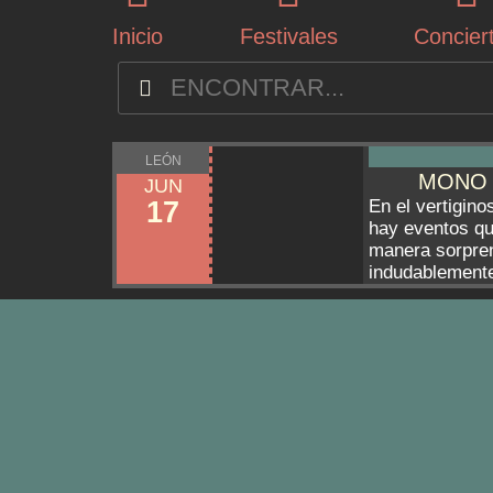
Inicio
Festivales
Concier
LEÓN
MONO 
JUN
17
En el vertigin
hay eventos qu
manera sorpren
indudablemente