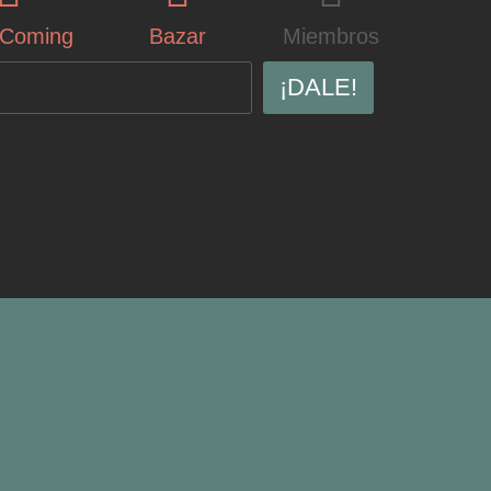
oComing
Bazar
Miembros
¡DALE!