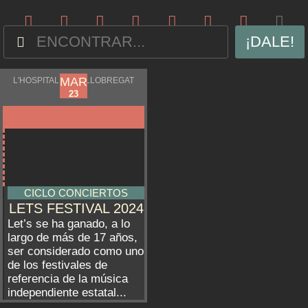
¡DALE!
FEB
MAR
L'HOSPITALET DE LLOBREGAT
16
23
CICLO CONCIERTOS
LETS FESTIVAL 2024
Let’s se ha ganado, a lo
largo de más de 17 años,
ser considerado como uno
de los festivales de
referencia de la música
independiente estatal...