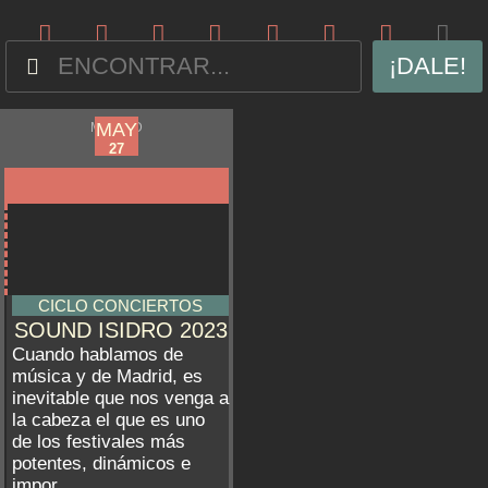
¡DALE!
APR
MAY
MADRID
12
27
CICLO CONCIERTOS
SOUND ISIDRO 2023
Cuando hablamos de
música y de Madrid, es
inevitable que nos venga a
la cabeza el que es uno
de los festivales más
potentes, dinámicos e
impor...