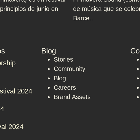
rincipios de junio en
de música que se celebr
Barce...
os
Blog
Co
Stories
rship
Community
Blog
Careers
stival 2024
Brand Assets
24
val 2024