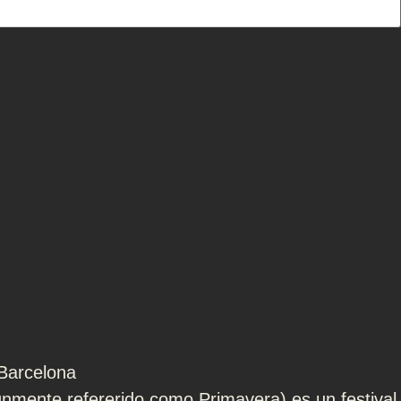
Barcelona
mente refererido como Primavera) es un festival