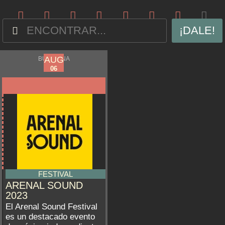
¡DALE!
AUG
AUG
BURRIANA
01
06
FESTIVAL
ARENAL SOUND
2023
El Arenal Sound Festival
es un destacado evento