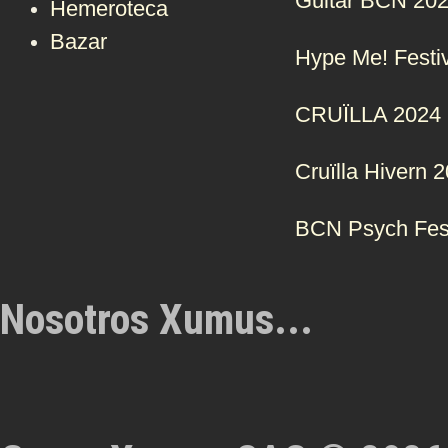
Guitar BCN 20
Hemeroteca
Bazar
Hype Me! Festi
CRUÏLLA 2024
Cruïlla Hivern 
BCN Psych Fes
Nosotros Xumus...