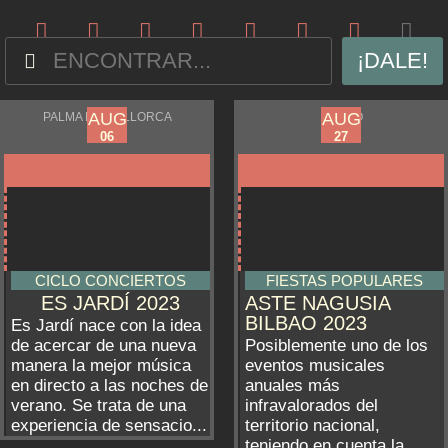
¡DALE!
JUN
AUG
AUG
AUG
PALMA DE MALLORCA
BILBAO
16
19
06
27
CICLO CONCIERTOS
FIESTAS POPULARES
ES JARDÍ 2023
ASTE NAGUSIA
BILBAO 2023
Es Jardí nace con la idea
de acercar de una nueva
Posiblemente uno de los
manera la mejor música
eventos musicales
en directo a las noches de
anuales más
verano. Se trata de una
infravalorados del
experiencia de sensacio...
territorio nacional,
teniendo en cuenta la