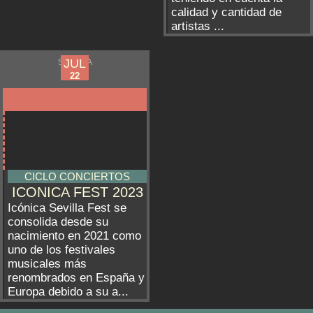
calidad y cantidad de
artistas ...
JUN
JUL
SEVILLA
16
22
CICLO CONCIERTOS
ICONICA FEST 2023
Icónica Sevilla Fest se
consolida desde su
nacimiento en 2021 como
uno de los festivales
musicales más
renombrados en España y
Europa debido a su a...