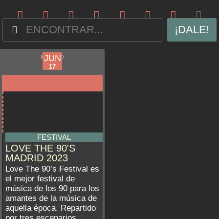
¡DALE!
JUN
JUN
MADRID
17
17
FESTIVAL
LOVE THE 90'S
MADRID 2023
Love The 90’s Festival es
el mejor festival de
música de los 90 para los
amantes de la música de
aquella época. Repartido
por tres escenarios...