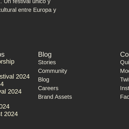
Un festival único y
ultural entre Europa y
os
Blog
Co
rship
Stories
Qu
Community
Mod
stival 2024
Blog
Twi
24
Careers
Ins
val 2024
Brand Assets
Fa
2024
t 2024