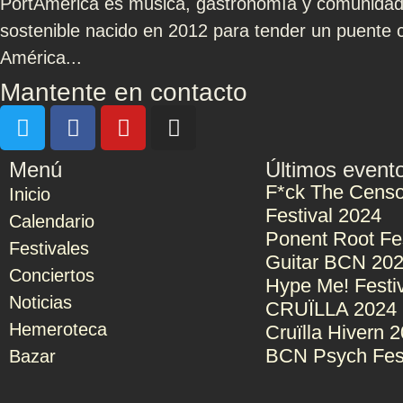
PortAmérica es música, gastronomía y comunidad. 
sostenible nacido en 2012 para tender un puente c
América...
Mantente en contacto
Menú
Últimos event
F*ck The Censo
Inicio
Festival 2024
Calendario
Ponent Root Fe
Festivales
Guitar BCN 20
Conciertos
Hype Me! Festi
Noticias
CRUÏLLA 2024
Hemeroteca
Cruïlla Hivern 
BCN Psych Fes
Bazar