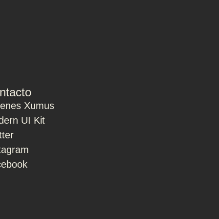
ntacto
ienes Xumus
ern UI Kit
tter
tagram
cebook