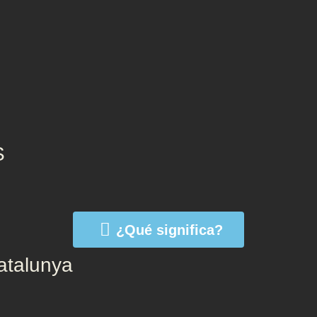
S
¿Qué significa?
talunya