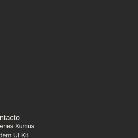
ntacto
ienes Xumus
ern UI Kit