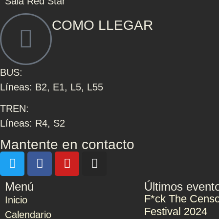
Sala Red Star
COMO LLEGAR
BUS:
Líneas: B2, E1, L5, L55
TREN:
Líneas: R4, S2
Mantente en contacto
Menú
Últimos event
F*ck The Censo
Inicio
Festival 2024
Calendario