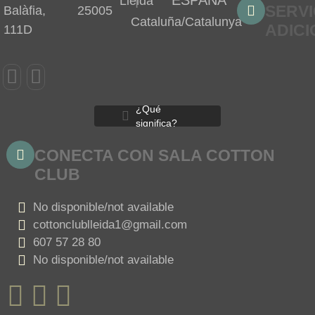
|
ESPAÑA
Lleida
SERVI
Balàfia,
25005
Cataluña/Catalunya
ADIC
111D
¿Qué
significa?
CONECTA CON SALA COTTON
CLUB
No disponible/not available
cottonclublleida1@gmail.com
607 57 28 80
No disponible/not available