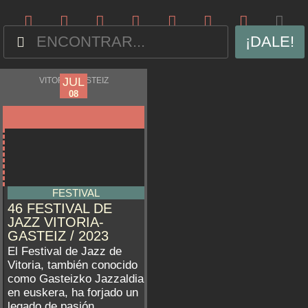
¡DALE!
JUL
JUL
VITORIA-GASTEIZ
03
08
FESTIVAL
46 FESTIVAL DE
JAZZ VITORIA-
GASTEIZ / 2023
El Festival de Jazz de
Vitoria, también conocido
como Gasteizko Jazzaldia
en euskera, ha forjado un
legado de pasión,