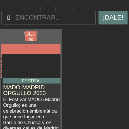
¡DALE!
JUN
JUL
MADRID
23
02
FESTIVAL
MADO MADRID
ORGULLO 2023
El Festival MADO (Madrid
Orgullo) es una
celebración emblemática
que tiene lugar en el
Barrio de Chueca y en
diversas calles de Madrid