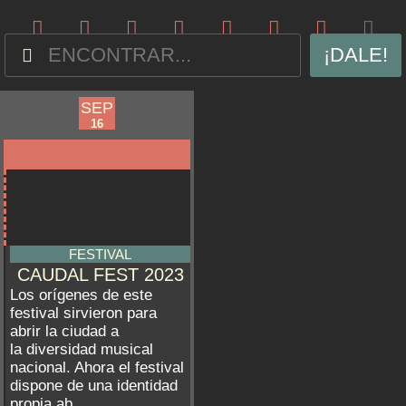
¡DALE!
SEP
SEP
LUGO
15
16
FESTIVAL
CAUDAL FEST 2023
Los orígenes de este
festival sirvieron para
abrir la ciudad a
la diversidad musical
nacional. Ahora el festival
dispone de una identidad
propia ab...