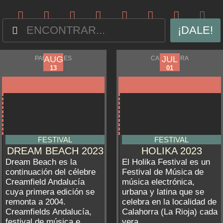
¡DALE!
AUG
JUN
AUG
JUL
PALOMARES
CALAHORRA
09
28
13
01
FESTIVAL
FESTIVAL
DREAM BEACH 2023
HOLIKA 2023
Dream Beach es la
El Holika Festival es un
continuación del célebre
Festival de Música de
Creamfield Andalucía
música electrónica,
cuya primera edición se
urbana y latina que se
remonta a 2004.
celebra en la localidad de
Creamfields Andalucía,
Calahorra (La Rioja) cada
festival de música e...
vera...