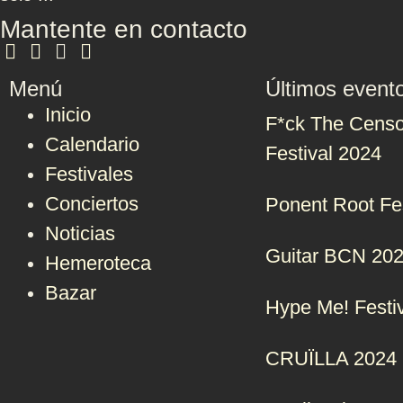
Mantente en contacto
Menú
Últimos event
Inicio
F*ck The Censo
Calendario
Festival 2024
Festivales
Conciertos
Ponent Root Fe
Noticias
Guitar BCN 20
Hemeroteca
Bazar
Hype Me! Festi
CRUÏLLA 2024