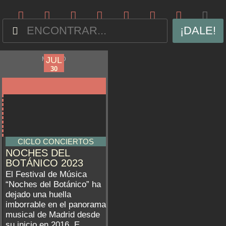
¡DALE!
JUN
JUL
MADRID
09
30
CICLO CONCIERTOS
NOCHES DEL
BOTÁNICO 2023
El Festival de Música
“Noches del Botánico” ha
dejado una huella
imborrable en el panorama
musical de Madrid desde
su inicio en 2016. E...