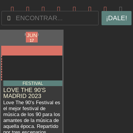
¡DALE!
JUN
JUN
MADRID
17
17
FESTIVAL
LOVE THE 90'S
MADRID 2023
Love The 90’s Festival es
el mejor festival de
música de los 90 para los
amantes de la música de
aquella época. Repartido
por tres escenarios...