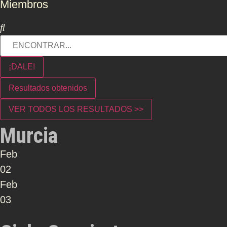
Miembros
¡DALE!
Resultados obtenidos
VER TODOS LOS RESULTADOS >>
Murcia
Feb
02
Feb
03