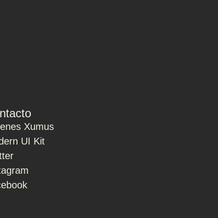
ntacto
ienes Xumus
ern UI Kit
tter
tagram
cebook