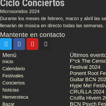
Ciclo Conciertos
Microsonidos 2024
Durante los meses de febrero, marzo y abril las s
llenarán de música en directo todas las semanas. 
Mantente en contacto
Menú
Últimos event
F*ck The Censo
Inicio
Festival 2024
Calendario
Ponent Root Fe
Festivales
Guitar BCN 20
Conciertos
Hype Me! Festi
Noticias
CRUÏLLA 2024
Hemeroteca
Cruïlla Hivern 
BCN Psych Fes
Bazar