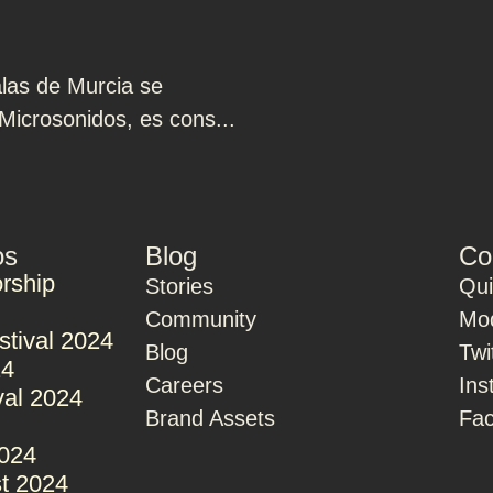
alas de Murcia se
Microsonidos, es cons...
os
Blog
Co
rship
Stories
Qu
Community
Mod
stival 2024
Blog
Twi
24
Careers
Ins
val 2024
Brand Assets
Fa
2024
t 2024