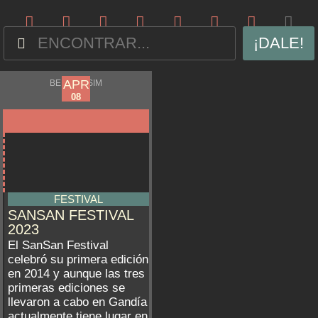
¡DALE!
APR
APR
BENICÀSSIM
06
08
FESTIVAL
SANSAN FESTIVAL
2023
El SanSan Festival
celebró su primera edición
en 2014 y aunque las tres
primeras ediciones se
llevaron a cabo en Gandía
actualmente tiene lugar en