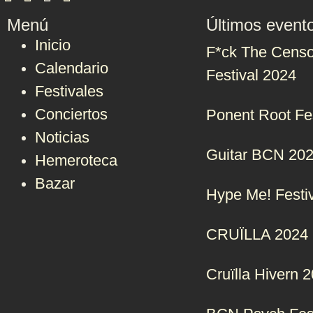
Menú
Últimos event
Inicio
F*ck The Censo
Calendario
Festival 2024
Festivales
Conciertos
Ponent Root Fe
Noticias
Guitar BCN 20
Hemeroteca
Bazar
Hype Me! Festi
CRUÏLLA 2024
Cruïlla Hivern 