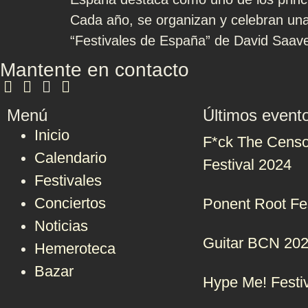
Cada año, se organizan y celebran una
“Festivales de España” de David Saav
Mantente en contacto
Menú
Últimos event
Inicio
F*ck The Censo
Calendario
Festival 2024
Festivales
Conciertos
Ponent Root Fe
Noticias
Guitar BCN 20
Hemeroteca
Bazar
Hype Me! Festi