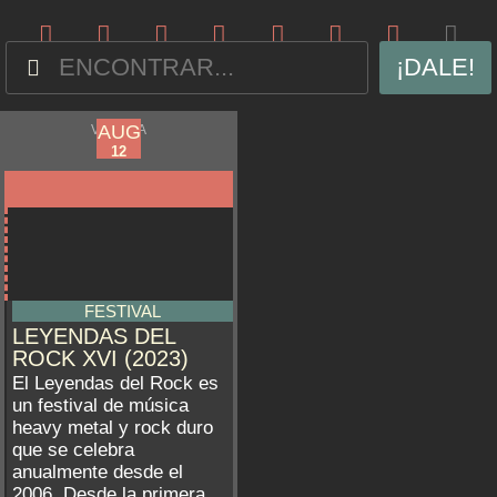
¡DALE!
AUG
AUG
VILLENA
09
12
FESTIVAL
LEYENDAS DEL
ROCK XVI (2023)
El Leyendas del Rock es
un festival de música
heavy metal y rock duro
que se celebra
anualmente desde el
2006. Desde la primera