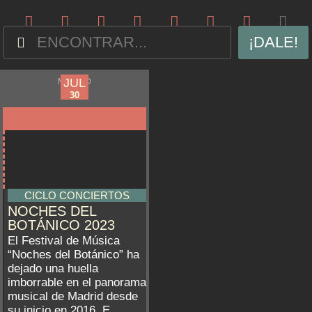
¡DALE!
JUN
JUL
MADRID
09
30
CICLO CONCIERTOS
NOCHES DEL
BOTÁNICO 2023
El Festival de Música
“Noches del Botánico” ha
dejado una huella
imborrable en el panorama
musical de Madrid desde
su inicio en 2016. E...